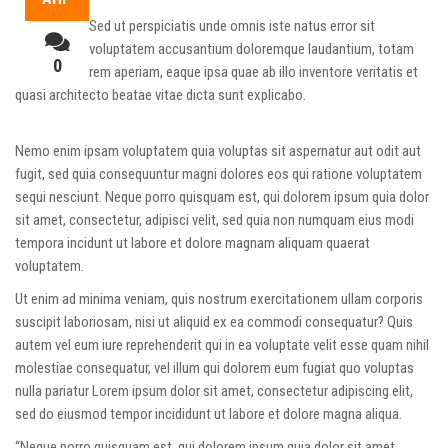
Sed ut perspiciatis unde omnis iste natus error sit
voluptatem accusantium doloremque laudantium, totam
0
rem aperiam, eaque ipsa quae ab illo inventore veritatis et
quasi architecto beatae vitae dicta sunt explicabo.
Nemo enim ipsam voluptatem quia voluptas sit aspernatur aut odit aut
fugit, sed quia consequuntur magni dolores eos qui ratione voluptatem
sequi nesciunt. Neque porro quisquam est, qui dolorem ipsum quia dolor
sit amet, consectetur, adipisci velit, sed quia non numquam eius modi
tempora incidunt ut labore et dolore magnam aliquam quaerat
voluptatem.
Ut enim ad minima veniam, quis nostrum exercitationem ullam corporis
suscipit laboriosam, nisi ut aliquid ex ea commodi consequatur? Quis
autem vel eum iure reprehenderit qui in ea voluptate velit esse quam nihil
molestiae consequatur, vel illum qui dolorem eum fugiat quo voluptas
nulla pariatur Lorem ipsum dolor sit amet, consectetur adipiscing elit,
sed do eiusmod tempor incididunt ut labore et dolore magna aliqua.
“Neque porro quisquam est, qui dolorem ipsum quia dolor sit amet,