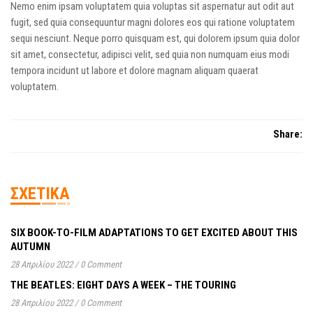
Nemo enim ipsam voluptatem quia voluptas sit aspernatur aut odit aut
fugit, sed quia consequuntur magni dolores eos qui ratione voluptatem
sequi nesciunt. Neque porro quisquam est, qui dolorem ipsum quia dolor
sit amet, consectetur, adipisci velit, sed quia non numquam eius modi
tempora incidunt ut labore et dolore magnam aliquam quaerat
voluptatem.
Share:
ΣΧΕΤΙΚΆ
SIX BOOK-TO-FILM ADAPTATIONS TO GET EXCITED ABOUT THIS
AUTUMN
28 Απριλίου 2022
/
0 Comment
THE BEATLES: EIGHT DAYS A WEEK – THE TOURING
28 Απριλίου 2022
/
0 Comment