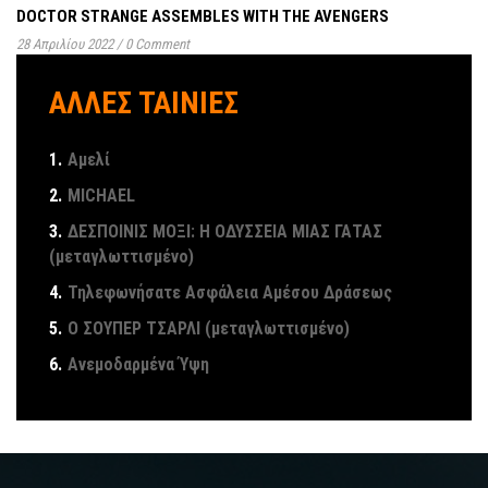
DOCTOR STRANGE ASSEMBLES WITH THE AVENGERS
28 Απριλίου 2022
/
0 Comment
ΑΛΛΕΣ ΤΑΙΝΙΕΣ
1.
Αμελί
2.
MICHAEL
3.
ΔΕΣΠΟΙΝΙΣ ΜΟΞΙ: Η ΟΔΥΣΣΕΙΑ ΜΙΑΣ ΓΑΤΑΣ
(μεταγλωττισμένο)
4.
Τηλεφωνήσατε Ασφάλεια Αμέσου Δράσεως
5.
Ο ΣΟΥΠΕΡ ΤΣΑΡΛΙ (μεταγλωττισμένο)
6.
Ανεμοδαρμένα Ύψη