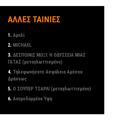
ΑΛΛΕΣ ΤΑΙΝΙΕΣ
1.
Αμελί
2.
MICHAEL
3.
ΔΕΣΠΟΙΝΙΣ ΜΟΞΙ: Η ΟΔΥΣΣΕΙΑ ΜΙΑΣ
ΓΑΤΑΣ (μεταγλωττισμένο)
4.
Τηλεφωνήσατε Ασφάλεια Αμέσου
Δράσεως
5.
Ο ΣΟΥΠΕΡ ΤΣΑΡΛΙ (μεταγλωττισμένο)
6.
Ανεμοδαρμένα Ύψη