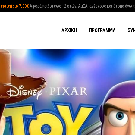
 εισιτήριο 7,00€
Αφορά παιδιά έως 12 ετών, ΑμΕΑ, ανέργους και άτομα άνω 
ΑΡΧΙΚΉ
ΠΡΌΓΡΑΜΜΑ
ΣΎ