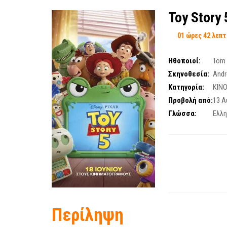
Toy Story
01 ώρες 42 λεπ
Ηθοποιοί:
Tom
Σκηνοθεσία:
Andr
Κατηγορία:
ΚΙΝ
Προβολή από:
13 Α
Γλώσσα:
Ελλη
Περίληψη