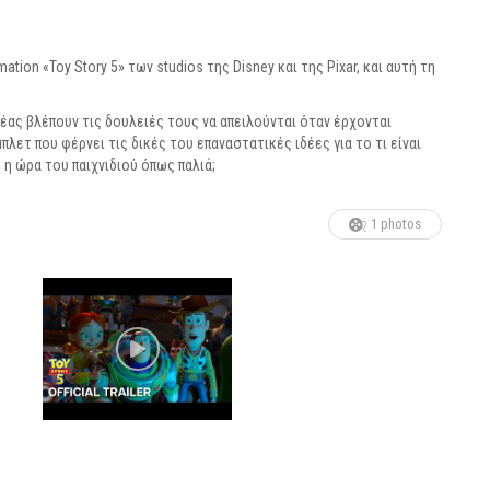
tion «Toy Story 5» των studios της Disney και της Pixar, και αυτή τη
παρέας βλέπουν τις δουλειές τους να απειλούνται όταν έρχονται
λετ που φέρνει τις δικές του επαναστατικές ιδέες για το τι είναι
έ η ώρα του παιχνιδιού όπως παλιά;
1 photos