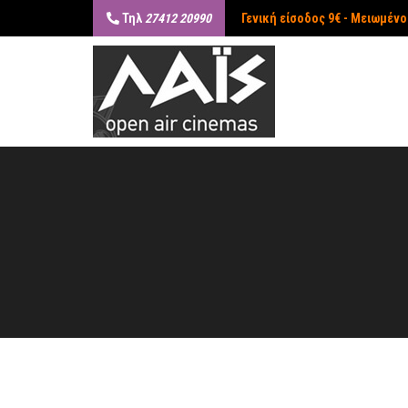
Τηλ
27412 20990
Γενική είσοδος 9€ - Μειωμένο