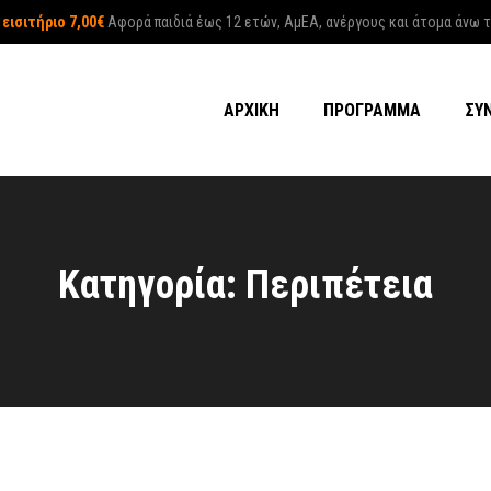
 εισιτήριο 7,00€
Αφορά παιδιά έως 12 ετών, ΑμΕΑ, ανέργους και άτομα άνω 
ΑΡΧΙΚΉ
ΠΡΌΓΡΑΜΜΑ
ΣΎ
Κατηγορία: Περιπέτεια